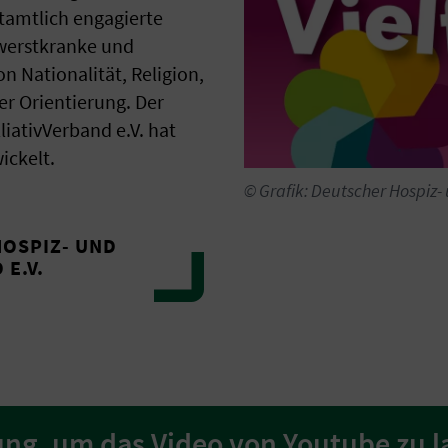
tamtlich engagierte
werstkranke und
 Nationalität, Religion,
r Orientierung. Der
iativVerband e.V. hat
ickelt.
© Grafik: Deutscher Hospiz- 
OSPIZ- UND
 E.V.
ng, um das Video von Youtube zu 