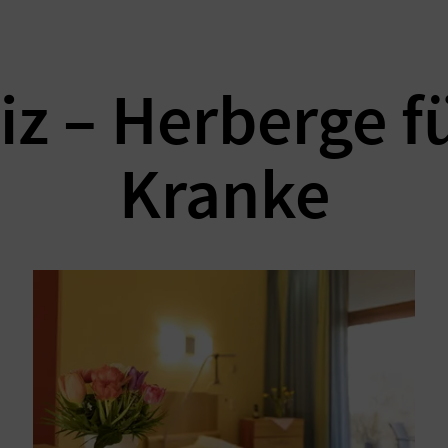
z – Herberge f
Kranke