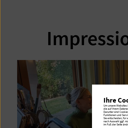
Impressi
Ihre Co
Um unsere Websites in
die auf Ihrem Datene
Darunter sind Cookie
Funktionen und Servi
Sie entscheiden, für
nach Auswahl ggf. ni
im Fuß der Seite ände