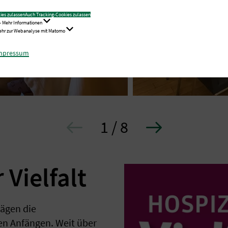
ies zulassen
Auch Tracking-Cookies zulassen
- Mehr Informationen
Mehr zur Webanalyse mit Matomo
mpressum
1 / 8
 Vielfalt
rägen die
en Anfängen. Weit über