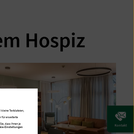
em Hospiz
 kleine Textdateien,
 für erweiterte
ie, dass Ihnen je
Kontakt
kie-Einstellungen