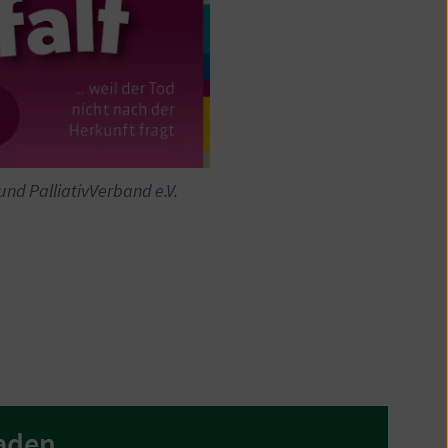
und PalliativVerband e.V.
laden