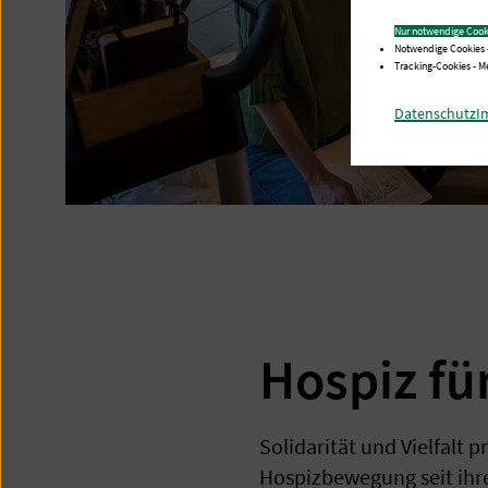
Nur notwendige Cook
Notwendige Cookies 
Tracking-Cookies - 
Datenschutz
I
Hospiz für
Solidarität und Vielfalt p
Hospizbewegung seit ihr