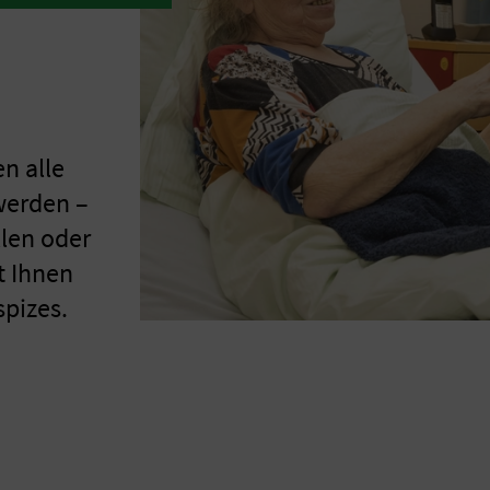
n alle
erden –
llen oder
t Ihnen
spizes.