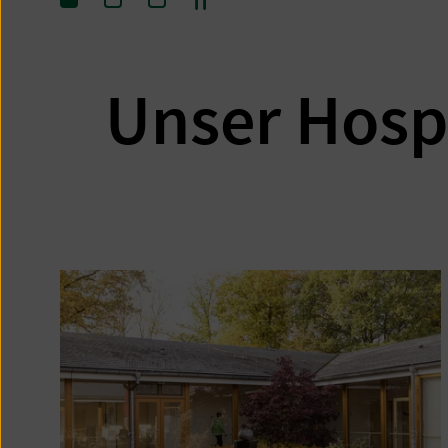
Springe
Springe
Springe
zum
zum
zum
Inhalt
Inhalt
Inhalt
0
1
2
Unser Hospi