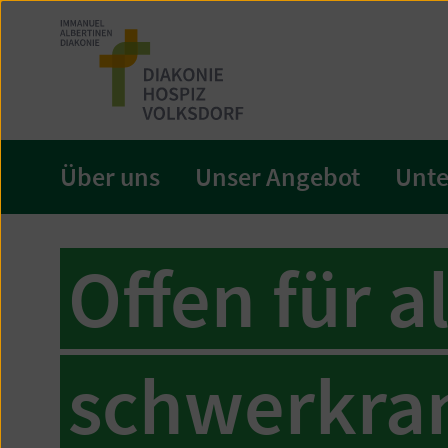
Zum
Seiteninhalt
springen
Über uns
Unser Angebot
Unte
Offen für a
schwerkra