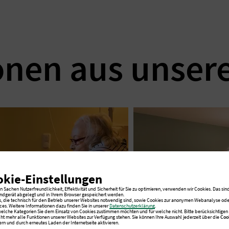
onen aus unser
okie-Einstellungen
 Sachen Nutzerfreundlichkeit, Effektivität und Sicherheit für Sie zu optimieren, verwenden wir Cookies. Das sind
ndgerät abgelegt und in Ihrem Browser gespeichert werden.
s, die technisch für den Betrieb unserer Websites notwendig sind, sowie Cookies zur anonymen Webanalyse oder
ces. Weitere Informationen dazu finden Sie in unserer
Datenschutzerklärung
.
 welche Kategorien Sie dem Einsatz von Cookies zustimmen möchten und für welche nicht. Bitte berücksichtigen S
cht mehr alle Funktionen unserer Websites zur Verfügung stehen. Sie können Ihre Auswahl jederzeit über die
Coo
rn und durch erneutes Laden der Internetseite aktivieren.