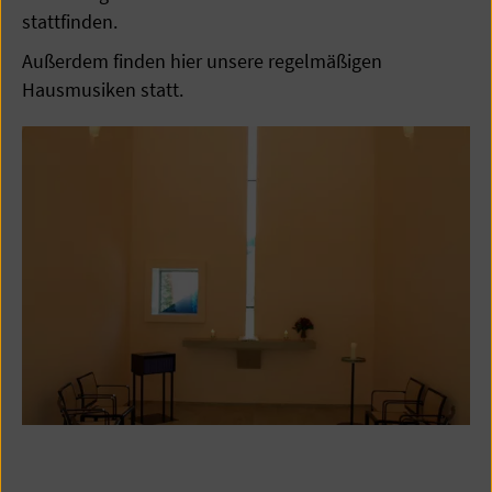
stattfinden.
Außerdem finden hier unsere regelmäßigen
Hausmusiken statt.