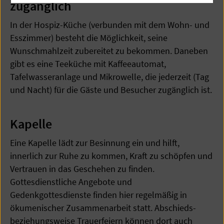
zugänglich
In der Hospiz-Küche (verbunden mit dem Wohn- und
Esszimmer) besteht die Möglichkeit, seine
Wunschmahlzeit zubereitet zu bekommen. Daneben
gibt es eine Teeküche mit Kaffeeautomat,
Tafelwasseranlage und Mikrowelle, die jederzeit (Tag
und Nacht) für die Gäste und Besucher zugänglich ist.
Kapelle
Eine Kapelle lädt zur Besinnung ein und hilft,
innerlich zur Ruhe zu kommen, Kraft zu schöpfen und
Vertrauen in das Geschehen zu finden.
Gottesdienstliche Angebote und
Gedenkgottesdienste finden hier regelmäßig in
ökumenischer Zusammenarbeit statt. Abschieds-
beziehungsweise Trauerfeiern können dort auch