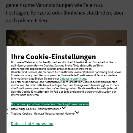
gemeinsame Veranstaltungen wie Feiern zu
Festtagen, Konzerte oder ähnliches stattfinden, aber
auch private Feiern.
Ihre Cookie-Einstellungen
Um unsere Websites in Sachen Nutzerfreundlichkeit, Effektivität und Sicherheit für Sie zu
optimieren, verwenden wir Cookies. Das sind kleine Textdateien, die auf Ihrem
Datenendgerät abgelegt und in Ihrem Browser gespeichert werden.
Darunter sind Cookies, die technisch für den Betrieb unserer Websites notwendig sind, sowie
Cookies zur anonymen Webanalyse oder für erweiterte Funktionen und Services. Weitere
Informationen dazu finden Sie in unserer
Datenschutzerklärung
.
Sie entscheiden, für welche Kategorien Sie dem Einsatz von Cookies zustimmen möchten
und für welche nicht. Bitte berücksichtigen Sie, dass Ihnen je nach Auswahl ggf. nicht mehr
alle Funktionen unserer Websites zur Verfügung stehen. Sie können Ihre Auswahl jederzeit
über die
Cookie-Einstellungen
im Fuß der Seite ändern und durch erneutes Laden der
Internetseite aktivieren.
Nur notwendige Cookies zulassen
Auch Tracking-Cookies zulassen
Notwendige Cookies - Mehr Informationen
Tracking-Cookies - Mehr zur Webanalyse mit Matomo
Datenschutz
Impressum
Hospiz-Küche durchgängig