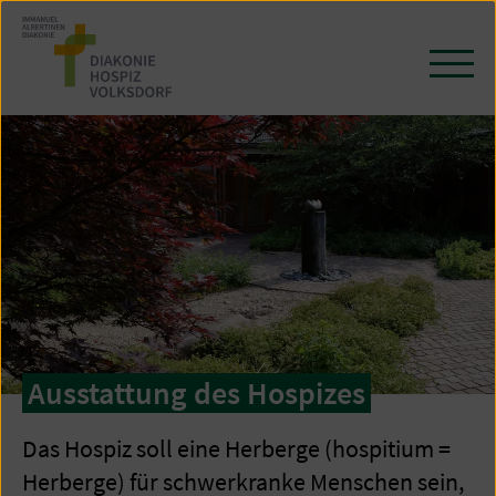
Zum
Seiteninhalt
springen
Navi
öffn
/
schl
Ausstattung des Hospizes
Das Hospiz soll eine Herberge (hospitium =
Herberge) für schwerkranke Menschen sein,