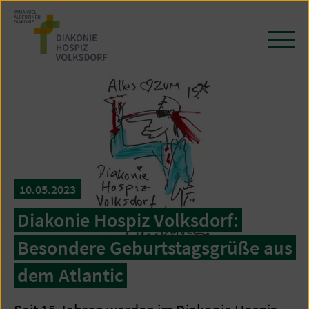
Zum
Seiteninhalt
springen
Navi
öffn
/
schl
10.05.2023
Diakonie Hospiz Volksdorf:
Besondere Geburtstagsgrüße aus
dem Atlantic