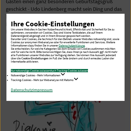
Gästen einen ganz besonderen Geburtstagsgruß
geschickt - Udo Lindenberg macht sein Ding und das
Diakonie Hospiz Volksdorf sagt im Namen aller Gäste,
Ihre Cookie-Einstellungen
Mitarbeitenden und Ehrenamtlichen herzlich
Um unsere Websites in Sachen Nutzerfreundlichkeit, Effektivität und Sicherheit für Sie zu
Dankeschön! :-)
optimieren, verwenden wir Cookies. Das sind kleine Textdateien, die auf Ihrem
Datenendgerät abgelegt und in Ihrem Browser gespeichert werden.
Darunter sind Cookies, die technisch für den Betrieb unserer Websites notwendig sind, sowie
Cookies zur anonymen Webanalyse oder für erweiterte Funktionen und Services. Weitere
Informationen dazu finden Sie in unserer
Datenschutzerklärung
.
Sie entscheiden, für welche Kategorien Sie dem Einsatz von Cookies zustimmen möchten
und für welche nicht. Bitte berücksichtigen Sie, dass Ihnen je nach Auswahl ggf. nicht mehr
alle Funktionen unserer Websites zur Verfügung stehen. Sie können Ihre Auswahl jederzeit
über die
Cookie-Einstellungen
im Fuß der Seite ändern und durch erneutes Laden der
Internetseite aktivieren.
Nur notwendige Cookies zulassen
Auch Tracking-Cookies zulassen
Notwendige Cookies - Mehr Informationen
Tracking-Cookies - Mehr zur Webanalyse mit Matomo
Datenschutz
Impressum