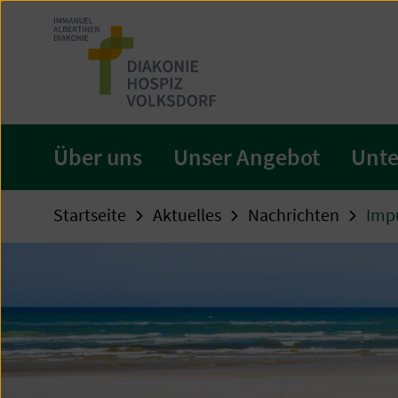
Zum
Seiteninhalt
springen
Über uns
Unser Angebot
Unte
Startseite
Aktuelles
Nachrichten
Impu