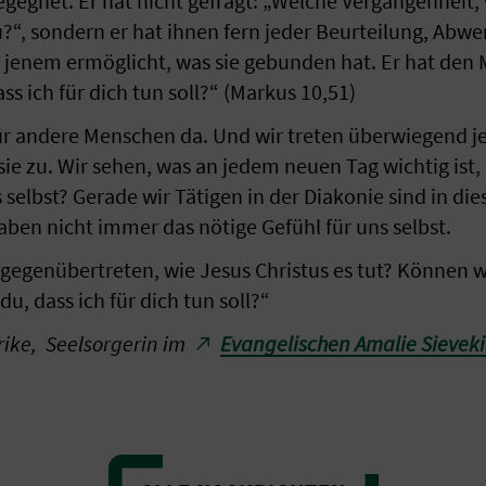
gegnet. Er hat nicht gefragt: „Welche Vergangenheit,
?“, sondern er hat ihnen fern jeder Beurteilung, Abw
n jenem ermöglicht, was sie gebunden hat. Er hat de
ass ich für dich tun soll?“ (Markus 10,51)
für andere Menschen da. Und wir treten überwiegend j
 zu. Wir sehen, was an jedem neuen Tag wichtig ist, u
s selbst? Gerade wir Tätigen in der Diakonie sind in 
aben nicht immer das nötige Gefühl für uns selbst.
 gegenübertreten, wie Jesus Christus es tut? Können w
 du, dass ich für dich tun soll?“
lrike, Seelsorgerin im
Evangelischen Amalie Sievek