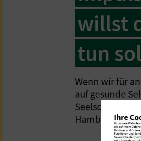
willst 
tun sol
Wenn wir für a
auf gesunde Sel
Seelsorgerin im
Ihre Co
Hamburg-Volksdo
Um unsere Websites in
die auf Ihrem Datene
Darunter sind Cookie
Funktionen und Servi
Sie entscheiden, für
nach Auswahl ggf. ni