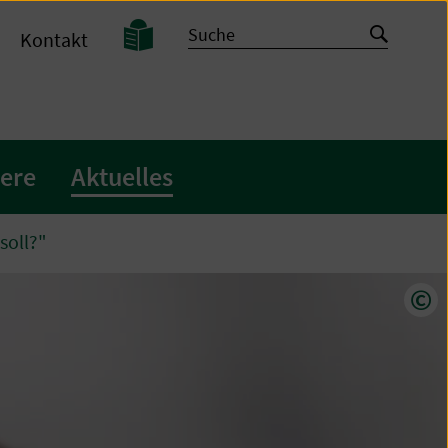
Leichte
Suche
Suche
Kontakt
Sprache
starten
iere
Aktuelles
soll?"
Cop