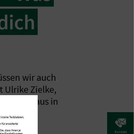
 dich
üssen wir auch
 Ulrike Zielke,
Krankenhaus in
t.
 kleine Textdateien,
 für erweiterte
ie, dass Ihnen je
Kontakt
kie-Einstellungen