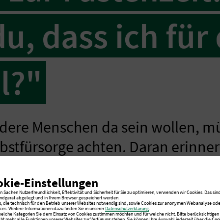
du, dass ich für
l?"
ndere Menschen da sein wollen, m
bstfürsorge achten. Daran erinnert
 Evangelischen Amalie Sieveking 
okie-Einstellungen
rf, in ihrem Impuls zur Fastenzei
 Sachen Nutzerfreundlichkeit, Effektivität und Sicherheit für Sie zu optimieren, verwenden wir Cookies. Das sind
ndgerät abgelegt und in Ihrem Browser gespeichert werden.
s, die technisch für den Betrieb unserer Websites notwendig sind, sowie Cookies zur anonymen Webanalyse oder
ces. Weitere Informationen dazu finden Sie in unserer
Datenschutzerklärung
.
 welche Kategorien Sie dem Einsatz von Cookies zustimmen möchten und für welche nicht. Bitte berücksichtigen S
cht mehr alle Funktionen unserer Websites zur Verfügung stehen. Sie können Ihre Auswahl jederzeit über die
Coo