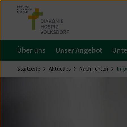
Zum
Seiteninhalt
springen
Über uns
Unser Angebot
Unte
Startseite
Aktuelles
Nachrichten
Impu