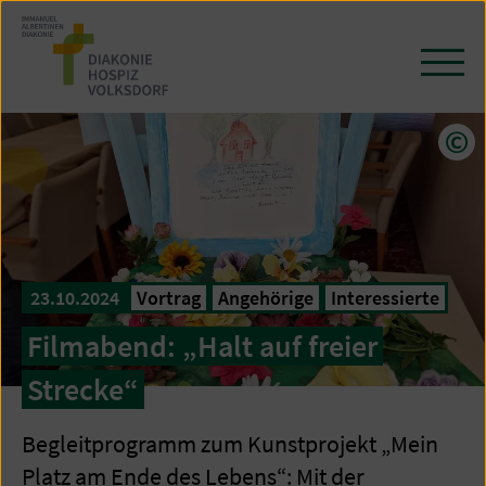
Zum
Seiteninhalt
springen
Navi
öffn
/
schl
Cop
23.10.2024
Vortrag
Angehörige
Interessierte
Filmabend: „Halt auf freier
Strecke“
Begleitprogramm zum Kunstprojekt „Mein
Platz am Ende des Lebens“: Mit der